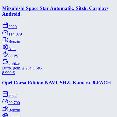
Mitsubishi Space Star Automatik. Sitzh. Carplay/​
Android.
2020
114.079
Benzin
Aut.
80
PS
5
Sitze
Diffb. gem. § 25a UStG
8.990
€
Opel Corsa Edition NAVI. SHZ. Kamera. 8-​FACH
2022
20.700
Benzin