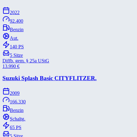
2022
92.400
Benzin
Aut.
140
PS
5
Sitze
Diffb. gem. § 25a UStG
13.990
€
Suzuki Splash Basic CITYFLITZER.
2009
166.330
Benzin
Schaltg.
65
PS
5
Sitze