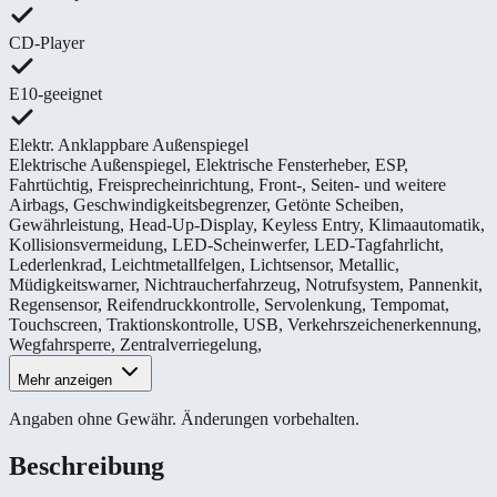
CD-Player
E10-geeignet
Elektr. Anklappbare Außenspiegel
Elektrische Außenspiegel
,
Elektrische Fensterheber
,
ESP
,
Fahrtüchtig
,
Freisprecheinrichtung
,
Front-, Seiten- und weitere
Airbags
,
Geschwindigkeitsbegrenzer
,
Getönte Scheiben
,
Gewährleistung
,
Head-Up-Display
,
Keyless Entry
,
Klimaautomatik
,
Kollisionsvermeidung
,
LED-Scheinwerfer
,
LED-Tagfahrlicht
,
Lederlenkrad
,
Leichtmetallfelgen
,
Lichtsensor
,
Metallic
,
Müdigkeitswarner
,
Nichtraucherfahrzeug
,
Notrufsystem
,
Pannenkit
,
Regensensor
,
Reifendruckkontrolle
,
Servolenkung
,
Tempomat
,
Touchscreen
,
Traktionskontrolle
,
USB
,
Verkehrszeichenerkennung
,
Wegfahrsperre
,
Zentralverriegelung
,
Mehr anzeigen
Angaben ohne Gewähr. Änderungen vorbehalten.
Beschreibung