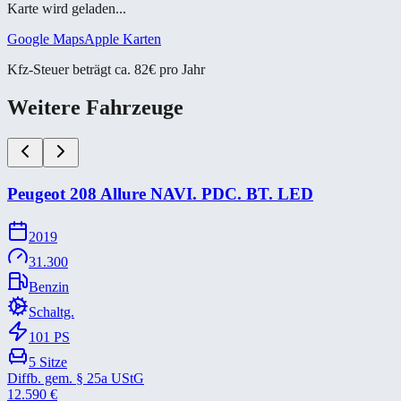
Karte wird geladen...
Google Maps
Apple Karten
Kfz-Steuer beträgt ca. 82€ pro Jahr
Weitere Fahrzeuge
Peugeot 208 Allure NAVI. PDC. BT. LED
2019
31.300
Benzin
Schaltg.
101
PS
5
Sitze
Diffb. gem. § 25a UStG
12.590
€