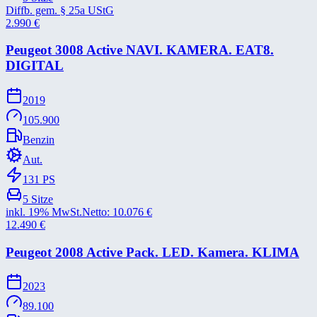
Diffb. gem. § 25a UStG
2.990
€
Peugeot 3008 Active NAVI. KAMERA. EAT8.
DIGITAL
2019
105.900
Benzin
Aut.
131
PS
5
Sitze
inkl. 19% MwSt.
Netto:
10.076
€
12.490
€
Peugeot 2008 Active Pack. LED. Kamera. KLIMA
2023
89.100