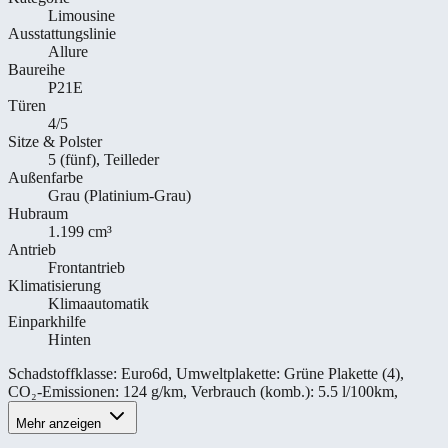
Limousine
Ausstattungslinie
Allure
Baureihe
P21E
Türen
4/5
Sitze & Polster
5 (fünf), Teilleder
Außenfarbe
Grau (Platinium-Grau)
Hubraum
1.199 cm³
Antrieb
Frontantrieb
Klimatisierung
Klimaautomatik
Einparkhilfe
Hinten
Schadstoffklasse
:
Euro6d
,
Umweltplakette
:
Grüne Plakette (4)
,
CO₂-Emissionen
:
124 g/km
,
Verbrauch (komb.)
:
5.5 l/100km
,
Mehr anzeigen