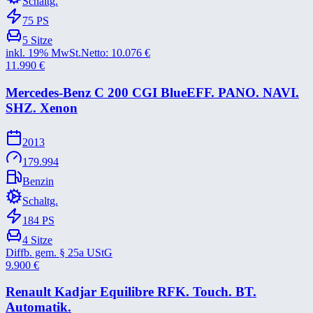
Schaltg.
75
PS
5
Sitze
inkl. 19% MwSt.
Netto:
10.076
€
11.990
€
Mercedes-​Benz C 200 CGI BlueEFF. PANO. NAVI.
SHZ. Xenon
2013
179.994
Benzin
Schaltg.
184
PS
4
Sitze
Diffb. gem. § 25a UStG
9.900
€
Renault Kadjar Equilibre RFK. Touch. BT.
Automatik.