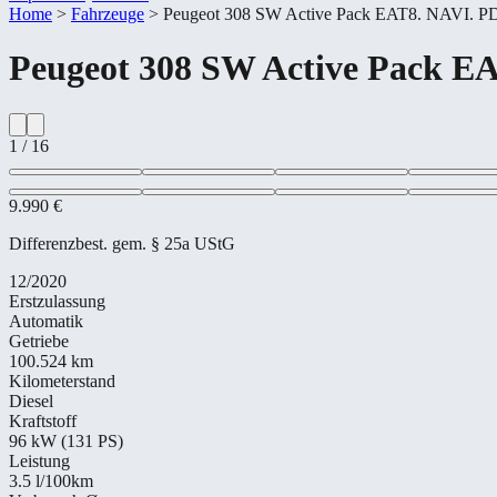
Home
>
Fahrzeuge
>
Peugeot 308 SW Active Pack EAT8. NAVI. P
Peugeot
308 SW Active Pack E
1
/
16
9.990 €
Differenzbest. gem. § 25a UStG
12/2020
Erstzulassung
Automatik
Getriebe
100.524 km
Kilometerstand
Diesel
Kraftstoff
96 kW (131 PS)
Leistung
3.5
l/100km