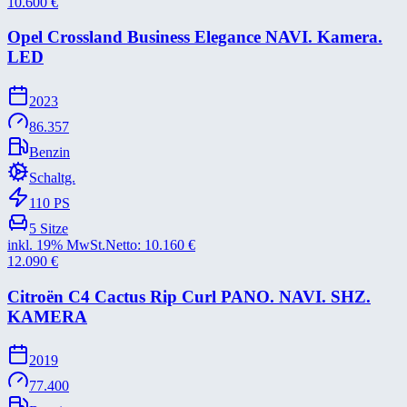
10.600
€
Opel Crossland Business Elegance NAVI. Kamera.
LED
2023
86.357
Benzin
Schaltg.
110
PS
5
Sitze
inkl. 19% MwSt.
Netto:
10.160
€
12.090
€
Citroën C4 Cactus Rip Curl PANO. NAVI. SHZ.
KAMERA
2019
77.400