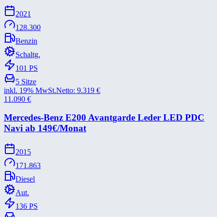
2021
128.300
Benzin
Schaltg.
101
PS
5
Sitze
inkl. 19% MwSt.
Netto:
9.319
€
11.090
€
Mercedes-​Benz E200 Avantgarde Leder LED PDC
Navi ab 149€/​Monat
2015
171.863
Diesel
Aut.
136
PS