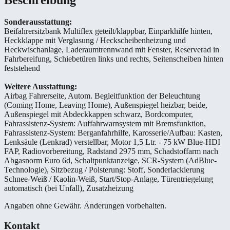
Beschreibung
Sonderausstattung:
Beifahrersitzbank Multiflex geteilt/klappbar, Einparkhilfe hinten,
Heckklappe mit Verglasung / Heckscheibenheizung und
Heckwischanlage, Laderaumtrennwand mit Fenster, Reserverad in
Fahrbereifung, Schiebetüren links und rechts, Seitenscheiben hinten
feststehend
Weitere Ausstattung:
Airbag Fahrerseite, Autom. Begleitfunktion der Beleuchtung
(Coming Home, Leaving Home), Außenspiegel heizbar, beide,
Außenspiegel mit Abdeckkappen schwarz, Bordcomputer,
Fahrassistenz-System: Auffahrwarnsystem mit Bremsfunktion,
Fahrassistenz-System: Berganfahrhilfe, Karosserie/Aufbau: Kasten,
Lenksäule (Lenkrad) verstellbar, Motor 1,5 Ltr. - 75 kW Blue-HDI
FAP, Radiovorbereitung, Radstand 2975 mm, Schadstoffarm nach
Abgasnorm Euro 6d, Schaltpunktanzeige, SCR-System (AdBlue-
Technologie), Sitzbezug / Polsterung: Stoff, Sonderlackierung
Schnee-Weiß / Kaolin-Weiß, Start/Stop-Anlage, Türentriegelung
automatisch (bei Unfall), Zusatzheizung
Angaben ohne Gewähr. Änderungen vorbehalten.
Kontakt