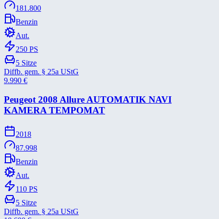
181.800
Benzin
Aut.
250
PS
5
Sitze
Diffb. gem. § 25a UStG
9.990
€
Peugeot 2008 Allure AUTOMATIK NAVI
KAMERA TEMPOMAT
2018
87.998
Benzin
Aut.
110
PS
5
Sitze
Diffb. gem. § 25a UStG