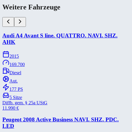
Weitere Fahrzeuge
Audi A4 Avant S line. QUATTRO. NAVI. SHZ.
AHK
2015
169.700
Diesel
Aut.
177
PS
5
Sitze
Diffb. gem. § 25a UStG
11.990
€
Peugeot 2008 Active Business NAVI. SHZ. PDC.
LED