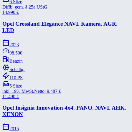
6
Sitze
Diffb. gem. § 25a UStG
14.990
€
Opel Crossland Elegance NAVI. Kamera. AGR.
LED
2023
98.500
Benzin
Schaltg.
110
PS
5
Sitze
inkl. 19% MwSt.
Netto:
9.487
€
11.490
€
Opel Insignia Innovation 4x4. PANO. NAVI. AHK.
XENON
2015