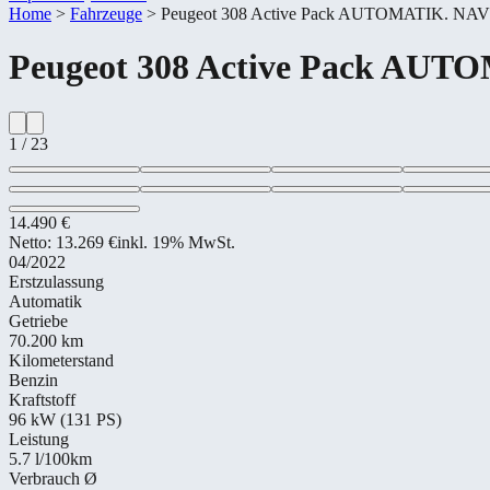
Home
>
Fahrzeuge
>
Peugeot 308 Active Pack AUTOMATIK. NA
Peugeot
308 Active Pack AUT
1
/
23
14.490 €
Netto:
13.269 €
inkl. 19% MwSt.
04/2022
Erstzulassung
Automatik
Getriebe
70.200 km
Kilometerstand
Benzin
Kraftstoff
96 kW (131 PS)
Leistung
5.7
l/100km
Verbrauch Ø