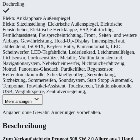
Dachreling
Elektr. Anklappbare Außenspiegel
Elektr. Sitzeinstellung
,
Elektrische Außenspiegel
,
Elektrische
Fensterheber
,
Elektrische Heckklappe
,
ESP
,
Fahrtüchtig
,
Fernlichtassistent
,
Freisprecheinrichtung
,
Front-, Seiten- und weitere
Airbags
,
Gewährleistung
,
Head-Up-Display
,
Innenspiegel aut.
abblendend
,
ISOFIX
,
Keyless Entry
,
Klimaautomatik
,
LED-
Scheinwerfer
,
LED-Tagfahrlicht
,
Lederlenkrad
,
Leichtmetallfelgen
,
Lichtsensor
,
Lordosenstütze
,
Metallic
,
Multifunktionslenkrad
,
Navigationssystem
,
Nebelscheinwerfer
,
Nichtraucherfahrzeug
,
Notrad
,
Panorama-Glasdach
,
Partikelfilter
,
Regensensor
,
Reifendruckkontrolle
,
Scheckheftgepflegt
,
Servolenkung
,
Sitzheizung
,
Sommerreifen
,
Soundsystem
,
Start-Stopp-Automatik
,
Tempomat
,
Totwinkel-Assistent
,
Touchscreen
,
Traktionskontrolle
,
USB
,
Wegfahrsperre
,
Zentralverriegelung
,
Mehr anzeigen
Angaben ohne Gewähr. Änderungen vorbehalten.
Beschreibung
Zum Verkauf steht ein Peugeot 508 SW 2.0 Allure aus 1 Hand