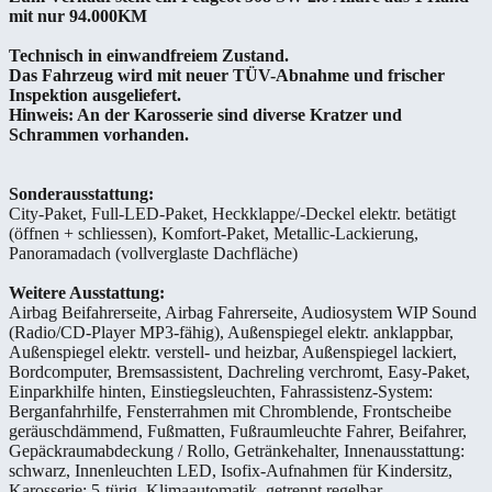
mit nur 94.000KM
Technisch in einwandfreiem Zustand.
Das Fahrzeug wird mit neuer TÜV-Abnahme und frischer
Inspektion ausgeliefert.
Hinweis: An der Karosserie sind diverse Kratzer und
Schrammen vorhanden.
Sonderausstattung:
City-Paket, Full-LED-Paket, Heckklappe/-Deckel elektr. betätigt
(öffnen + schliessen), Komfort-Paket, Metallic-Lackierung,
Panoramadach (vollverglaste Dachfläche)
Weitere Ausstattung:
Airbag Beifahrerseite, Airbag Fahrerseite, Audiosystem WIP Sound
(Radio/CD-Player MP3-fähig), Außenspiegel elektr. anklappbar,
Außenspiegel elektr. verstell- und heizbar, Außenspiegel lackiert,
Bordcomputer, Bremsassistent, Dachreling verchromt, Easy-Paket,
Einparkhilfe hinten, Einstiegsleuchten, Fahrassistenz-System:
Berganfahrhilfe, Fensterrahmen mit Chromblende, Frontscheibe
geräuschdämmend, Fußmatten, Fußraumleuchte Fahrer, Beifahrer,
Gepäckraumabdeckung / Rollo, Getränkehalter, Innenausstattung:
schwarz, Innenleuchten LED, Isofix-Aufnahmen für Kindersitz,
Karosserie: 5-türig, Klimaautomatik, getrennt regelbar