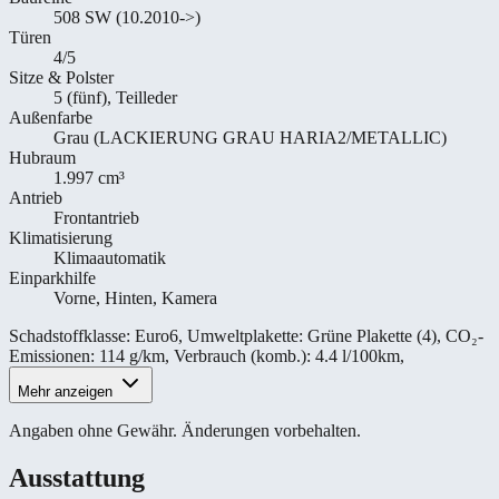
508 SW (10.2010->)
Türen
4/5
Sitze & Polster
5 (fünf), Teilleder
Außenfarbe
Grau (LACKIERUNG GRAU HARIA2/METALLIC)
Hubraum
1.997 cm³
Antrieb
Frontantrieb
Klimatisierung
Klimaautomatik
Einparkhilfe
Vorne, Hinten, Kamera
Schadstoffklasse
:
Euro6
,
Umweltplakette
:
Grüne Plakette (4)
,
CO₂-
Emissionen
:
114 g/km
,
Verbrauch (komb.)
:
4.4 l/100km
,
Mehr anzeigen
Angaben ohne Gewähr. Änderungen vorbehalten.
Ausstattung