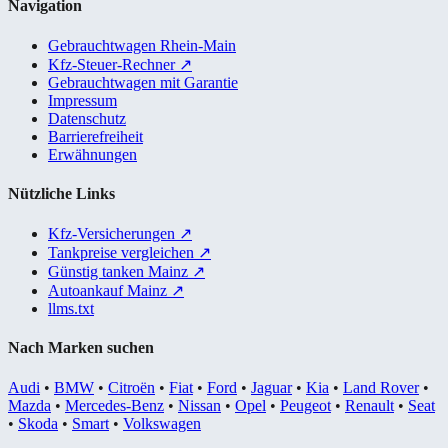
Navigation
Gebrauchtwagen Rhein-Main
Kfz-Steuer-Rechner
↗
Gebrauchtwagen mit Garantie
Impressum
Datenschutz
Barrierefreiheit
Erwähnungen
Nützliche Links
Kfz-Versicherungen
↗
Tankpreise vergleichen
↗
Günstig tanken Mainz
↗
Autoankauf Mainz
↗
llms.txt
Nach Marken suchen
Audi
•
BMW
•
Citroën
•
Fiat
•
Ford
•
Jaguar
•
Kia
•
Land Rover
•
Mazda
•
Mercedes-Benz
•
Nissan
•
Opel
•
Peugeot
•
Renault
•
Seat
•
Skoda
•
Smart
•
Volkswagen