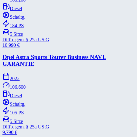
Diesel
Schaltg.
184
PS
5
Sitze
Diffb. gem. § 25a UStG
10.990
€
Opel Astra Sports Tourer Business NAVI.
GARANTIE
2022
106.600
Diesel
Schaltg.
105
PS
5
Sitze
Diffb. gem. § 25a UStG
9.790
€