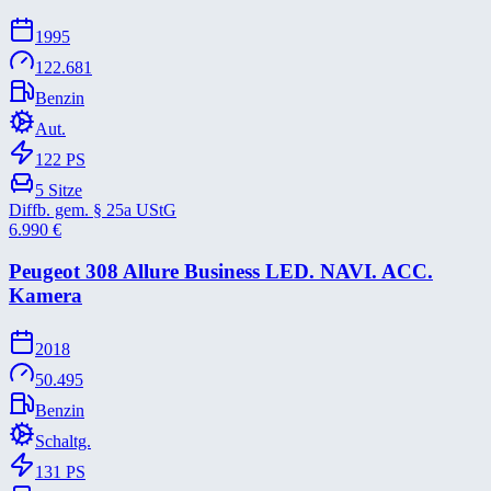
1995
122.681
Benzin
Aut.
122
PS
5
Sitze
Diffb. gem. § 25a UStG
6.990
€
Peugeot 308 Allure Business LED. NAVI. ACC.
Kamera
2018
50.495
Benzin
Schaltg.
131
PS