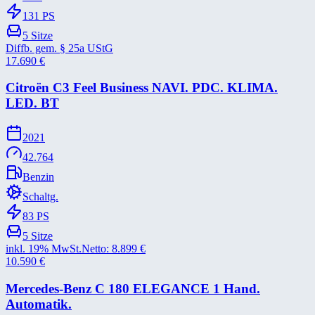
131
PS
5
Sitze
Diffb. gem. § 25a UStG
17.690
€
Citroën C3 Feel Business NAVI. PDC. KLIMA.
LED. BT
2021
42.764
Benzin
Schaltg.
83
PS
5
Sitze
inkl. 19% MwSt.
Netto:
8.899
€
10.590
€
Mercedes-​Benz C 180 ELEGANCE 1 Hand.
Automatik.