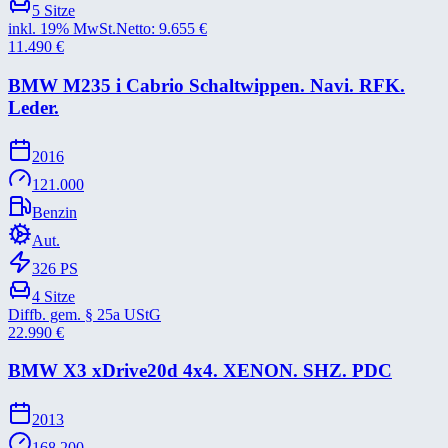
5
Sitze
inkl. 19% MwSt.
Netto:
9.655
€
11.490
€
BMW M235 i Cabrio Schaltwippen. Navi. RFK.
Leder.
2016
121.000
Benzin
Aut.
326
PS
4
Sitze
Diffb. gem. § 25a UStG
22.990
€
BMW X3 xDrive20d 4x4. XENON. SHZ. PDC
2013
168.200