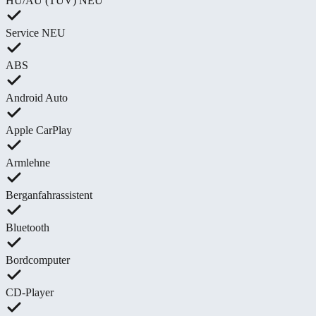
HU/AU (TÜV) NEU
Service NEU
ABS
Android Auto
Apple CarPlay
Armlehne
Berganfahrassistent
Bluetooth
Bordcomputer
CD-Player