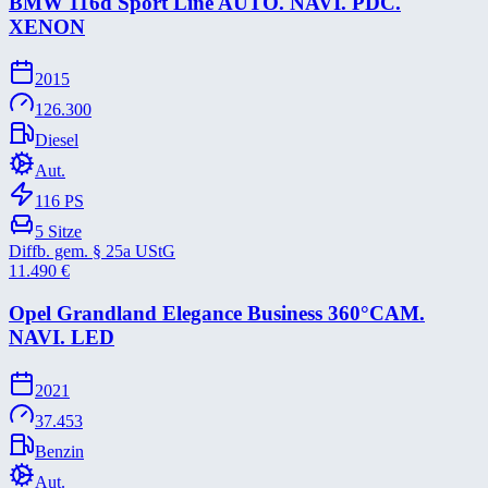
BMW 116d Sport Line AUTO. NAVI. PDC.
XENON
2015
126.300
Diesel
Aut.
116
PS
5
Sitze
Diffb. gem. § 25a UStG
11.490
€
Opel Grandland Elegance Business 360°CAM.
NAVI. LED
2021
37.453
Benzin
Aut.