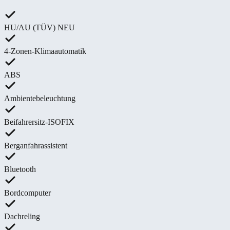
HU/AU (TÜV) NEU
4-Zonen-Klimaautomatik
ABS
Ambientebeleuchtung
Beifahrersitz-ISOFIX
Berganfahrassistent
Bluetooth
Bordcomputer
Dachreling