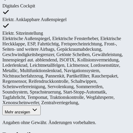
Digitales Cockpit
Elektr. Anklappbare Außenspiegel
Elektr. Sitzeinstellung
Elektrische Außenspiegel
,
Elektrische Fensterheber
,
Elektrische
Heckklappe
,
ESP
,
Fahrtüchtig
,
Freisprecheinrichtung
,
Front-,
Seiten- und weitere Airbags
,
Gepäckraumabdeckung
,
Geschwindigkeitsbegrenzer
,
Getönte Scheiben
,
Gewährleistung
,
Innenspiegel aut. abblendend
,
ISOFIX
,
Kollisionsvermeidung
,
Lederlenkrad
,
Leichtmetallfelgen
,
Lichtsensor
,
Lordosenstütze
,
Metallic
,
Multifunktionslenkrad
,
Navigationssystem
,
Nichtraucherfahrzeug
,
Pannenkit
,
Partikelfilter
,
Raucherpaket
,
Regensensor
,
Reifendruckkontrolle
,
Schaltwippen
,
Scheinwerferreinigung
,
Servolenkung
,
Sommerreifen
,
Soundsystem
,
Sprachsteuerung
,
Start-Stopp-Automatik
,
Tagfahrlicht
,
Tempomat
,
Traktionskontrolle
,
Wegfahrsperre
,
Xenonscheinwerfer
,
Zentralverriegelung
,
Mehr anzeigen
Angaben ohne Gewähr. Änderungen vorbehalten.