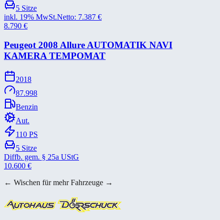
5
Sitze
inkl. 19% MwSt.
Netto:
7.387
€
8.790
€
Peugeot 2008 Allure AUTOMATIK NAVI
KAMERA TEMPOMAT
2018
87.998
Benzin
Aut.
110
PS
5
Sitze
Diffb. gem. § 25a UStG
10.600
€
← Wischen für mehr Fahrzeuge →