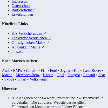
Impressum
Datenschutz
Barrierefreiheit
Erwähnungen
Nützliche Links
Kfz-Versicherungen
↗
Tankpreise vergleichen
↗
Günstig tanken Mainz
↗
Autoankauf Mainz
↗
llms.txt
Nach Marken suchen
Audi
•
BMW
•
Citroën
•
Fiat
•
Ford
•
Jaguar
•
Kia
•
Land Rover
•
Mazda
•
Mercedes-Benz
•
Nissan
•
Opel
•
Peugeot
•
Renault
•
Seat
•
Skoda
•
Smart
•
Volkswagen
Hinweise
Alle Angaben ohne Gewähr. Irrtümer und Zwischenverkauf
vorbehalten. Die auf dieser Website dargestellten
Fahrzeugdaten können trotz sorgfältiger Pflege