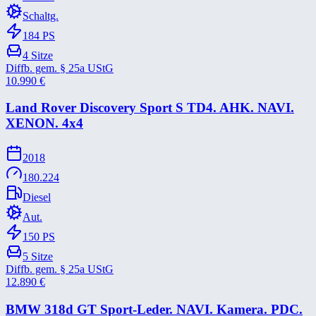
Schaltg.
184
PS
4
Sitze
Diffb. gem. § 25a UStG
10.990
€
Land Rover Discovery Sport S TD4. AHK. NAVI.
XENON. 4x4
2018
180.224
Diesel
Aut.
150
PS
5
Sitze
Diffb. gem. § 25a UStG
12.890
€
BMW 318d GT Sport-​Leder. NAVI. Kamera. PDC.