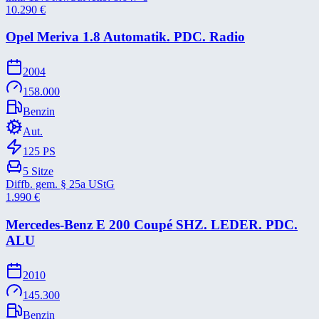
10.290
€
Opel Meriva 1.8 Automatik. PDC. Radio
2004
158.000
Benzin
Aut.
125
PS
5
Sitze
Diffb. gem. § 25a UStG
1.990
€
Mercedes-​Benz E 200 Coupé SHZ. LEDER. PDC.
ALU
2010
145.300
Benzin