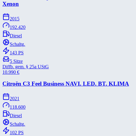
Xenon
2015
192.420
Diesel
Schaltg.
143
PS
5
Sitze
Diffb. gem. § 25a UStG
10.990
€
Citroën C3 Feel Business NAVI. LED. BT. KLIMA
2021
118.600
Diesel
Schaltg.
102
PS