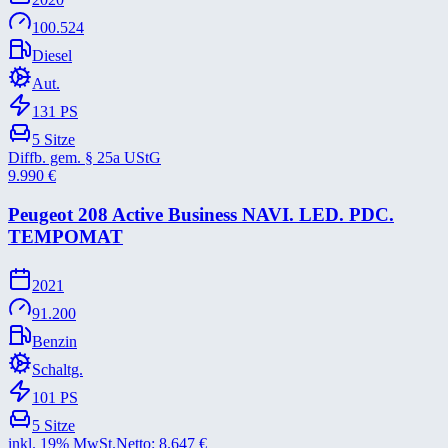
100.524
Diesel
Aut.
131
PS
5
Sitze
Diffb. gem. § 25a UStG
9.990
€
Peugeot 208 Active Business NAVI. LED. PDC.
TEMPOMAT
2021
91.200
Benzin
Schaltg.
101
PS
5
Sitze
inkl. 19% MwSt.
Netto:
8.647
€