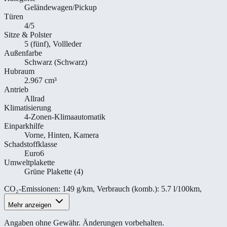
Geländewagen/Pickup
Türen
4/5
Sitze & Polster
5 (fünf), Vollleder
Außenfarbe
Schwarz (Schwarz)
Hubraum
2.967 cm³
Antrieb
Allrad
Klimatisierung
4-Zonen-Klimaautomatik
Einparkhilfe
Vorne, Hinten, Kamera
Schadstoffklasse
Euro6
Umweltplakette
Grüne Plakette (4)
CO₂-Emissionen
:
149 g/km
,
Verbrauch (komb.)
:
5.7 l/100km
,
Mehr anzeigen
Angaben ohne Gewähr. Änderungen vorbehalten.