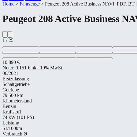
Home
>
Fahrzeuge
>
Peugeot 208 Active Business NAVI. PDF. BT
Peugeot
208 Active Business NA
1
/
25
10.890 €
Netto:
9.151 €
inkl. 19% MwSt.
06/2021
Erstzulassung
Schaltgetriebe
Getriebe
79.500 km
Kilometerstand
Benzin
Kraftstoff
74 kW (101 PS)
Leistung
5
l/100km
Verbrauch Ø