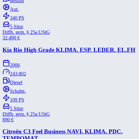
Benzin
Aut.
340
PS
5
Sitze
Diffb. gem. § 25a UStG
32.490
€
Kia Rio High Grade KLIMA. ESP. LEDER. EL.FH
2006
243.802
Diesel
Schaltg.
109
PS
5
Sitze
Diffb. gem. § 25a UStG
890
€
Citroën C3 Feel Business NAVI. KLIMA. PDC.
TEMPOMAT