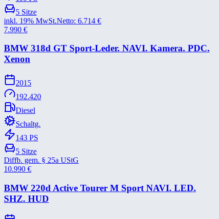
5
Sitze
inkl. 19% MwSt.
Netto:
6.714
€
7.990
€
BMW 318d GT Sport-​Leder. NAVI. Kamera. PDC.
Xenon
2015
192.420
Diesel
Schaltg.
143
PS
5
Sitze
Diffb. gem. § 25a UStG
10.990
€
BMW 220d Active Tourer M Sport NAVI. LED.
SHZ. HUD