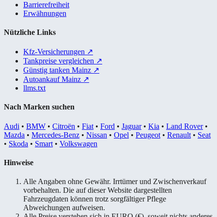
Barrierefreiheit
Erwähnungen
Nützliche Links
Kfz-Versicherungen
↗
Tankpreise vergleichen
↗
Günstig tanken Mainz
↗
Autoankauf Mainz
↗
llms.txt
Nach Marken suchen
Audi
•
BMW
•
Citroën
•
Fiat
•
Ford
•
Jaguar
•
Kia
•
Land Rover
•
Mazda
•
Mercedes-Benz
•
Nissan
•
Opel
•
Peugeot
•
Renault
•
Seat
•
Skoda
•
Smart
•
Volkswagen
Hinweise
Alle Angaben ohne Gewähr. Irrtümer und Zwischenverkauf
vorbehalten. Die auf dieser Website dargestellten
Fahrzeugdaten können trotz sorgfältiger Pflege
Abweichungen aufweisen.
Alle Preise verstehen sich in EURO (€), soweit nichts anderes