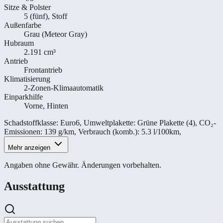
Sitze & Polster
5 (fünf), Stoff
Außenfarbe
Grau (Meteor Gray)
Hubraum
2.191 cm³
Antrieb
Frontantrieb
Klimatisierung
2-Zonen-Klimaautomatik
Einparkhilfe
Vorne, Hinten
Schadstoffklasse
:
Euro6
,
Umweltplakette
:
Grüne Plakette (4)
,
CO₂-
Emissionen
:
139 g/km
,
Verbrauch (komb.)
:
5.3 l/100km
,
Mehr anzeigen
Angaben ohne Gewähr. Änderungen vorbehalten.
Ausstattung