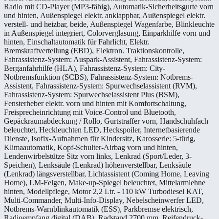
Radio mit CD-Player (MP3-fähig), Automatik-Sicherheitsgurte vorn
und hinten, Außenspiegel elektr. anklappbar, Außenspiegel elektr.
verstell- und heizbar, beide, Außenspiegel Wagenfarbe, Blinkleuchte
in Außenspiegel integriert, Colorverglasung, Einparkhilfe vorn und
hinten, Einschaltautomatik für Fahrlicht, Elektr.
Bremskraftverteilung (EBD), Elektron. Traktionskontrolle,
Fahrassistenz-System: Auspark-Assistent, Fahrassistenz-System:
Berganfahrhilfe (HLA), Fahrassistenz-System: City-
Notbremsfunktion (SCBS), Fahrassistenz-System: Notbrems-
Assistent, Fahrassistenz-System: Spurwechselassistent (RVM),
Fahrassistenz-System: Spurwechselassistent Plus (BSM),
Fensterheber elektr. vorn und hinten mit Komfortschaltung,
Freisprecheinrichtung mit Voice-Control und Bluetooth,
Gepäckraumabdeckung / Rollo, Gurtstraffer vorn, Handschuhfach
beleuchtet, Heckleuchten LED, Heckspoiler, Internetbasierende
Dienste, Isofix-Aufnahmen für Kindersitz, Karosserie: 5-türig,
Klimaautomatik, Kopf-Schulter-Airbag vorn und hinten,
Lendenwirbelstütze Sitz vorn links, Lenkrad (Sport/Leder, 3-
Speichen), Lenksäule (Lenkrad) höhenverstellbar, Lenksäule
(Lenkrad) längsverstellbar, Lichtassistent (Coming Home, Leaving
Home), LM-Felgen, Make-up-Spiegel beleuchtet, Mittelarmlehne
hinten, Modellpflege, Motor 2,2 Ltr. - 110 kW Turbodiesel KAT,
Multi-Commander, Multi-Info-Display, Nebelscheinwerfer LED,
Notbrems-Warnblinkautomatik (ESS), Parkbremse elektrisch,
Radioempfang digital (DAB), Radstand 2700 mm, Reifendruck-