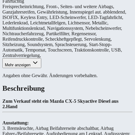
Fahrtüchtig
Freisprecheinrichtung
,
Front-, Seiten- und weitere Airbags
,
Ganzjahresreifen
,
Gewährleistung
,
Innenspiegel aut. abblendend
,
ISOFIX
,
Keyless Entry
,
LED-Scheinwerfer
,
LED-Tagfahrlicht
,
Lederlenkrad
,
Leichtmetallfelgen
,
Lichtsensor
,
Metallic
,
Multifunktionslenkrad
,
Navigationssystem
,
Nebelscheinwerfer
,
Nichtraucherfahrzeug
,
Partikelfilter
,
Regensensor
,
Reifendruckkontrolle
,
Scheckheftgepflegt
,
Servolenkung
,
Sitzheizung
,
Soundsystem
,
Sprachsteuerung
,
Start-Stopp-
Automatik
,
Tempomat
,
Touchscreen
,
Traktionskontrolle
,
USB
,
Zentralverriegelung
,
Mehr anzeigen
Angaben ohne Gewähr. Änderungen vorbehalten.
Beschreibung
Zum Verkauf steht ein Mazda CX-5 Skyactive Diesel aus
2.Hand
Ausstattung:
3. Bremsleuchte, Airbag Beifahrerseite abschaltbar, Airbag
Fahrer-/Beifahrerseite, Audiobedienung am Lenkrad, Audiosystem: