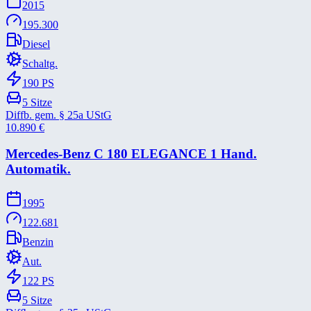
2015
195.300
Diesel
Schaltg.
190
PS
5
Sitze
Diffb. gem. § 25a UStG
10.890
€
Mercedes-​Benz C 180 ELEGANCE 1 Hand.
Automatik.
1995
122.681
Benzin
Aut.
122
PS
5
Sitze