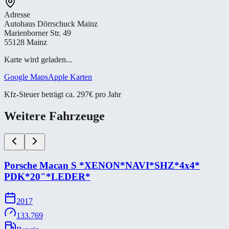
Adresse
Autohaus Dörrschuck Mainz
Marienborner Str. 49
55128 Mainz
Karte wird geladen...
Google Maps
Apple Karten
Kfz-Steuer beträgt ca. 297€ pro Jahr
Weitere Fahrzeuge
Porsche Macan S *​XENON*​NAVI*​SHZ*​4x4*​
PDK*​20"*​LEDER*​
2017
133.769