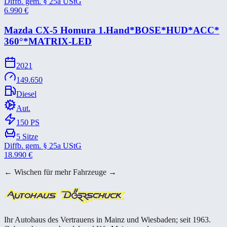
Diffb. gem. § 25a UStG
6.990
€
Mazda CX-​5 Homura 1.Hand*​BOSE*​HUD*​ACC*​
360°*​MATRIX-​LED
2021
149.650
Diesel
Aut.
150
PS
5
Sitze
Diffb. gem. § 25a UStG
18.990
€
← Wischen für mehr Fahrzeuge →
Ihr Autohaus des Vertrauens in Mainz und Wiesbaden; seit 1963.