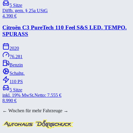
5
Sitze
Diffb. gem. § 25a UStG
4.390
€
Citroën C3 PureTech 110 Feel S&​S LED. TEMPO.
SPURASS
2020
76.281
Benzin
Schaltg.
110
PS
5
Sitze
inkl. 19% MwSt.
Netto:
7.555
€
8.990
€
← Wischen für mehr Fahrzeuge →