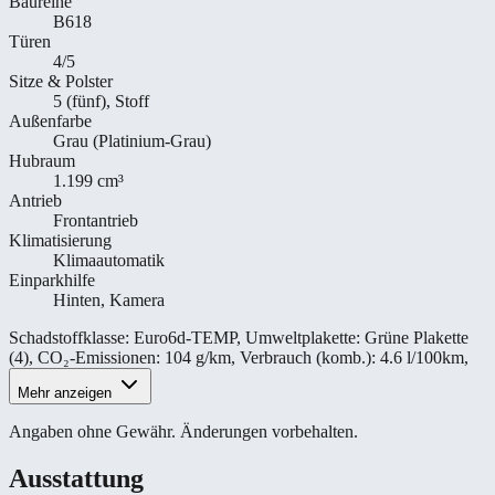
Baureihe
B618
Türen
4/5
Sitze & Polster
5 (fünf), Stoff
Außenfarbe
Grau (Platinium-Grau)
Hubraum
1.199 cm³
Antrieb
Frontantrieb
Klimatisierung
Klimaautomatik
Einparkhilfe
Hinten, Kamera
Schadstoffklasse
:
Euro6d-TEMP
,
Umweltplakette
:
Grüne Plakette
(4)
,
CO₂-Emissionen
:
104 g/km
,
Verbrauch (komb.)
:
4.6 l/100km
,
Mehr anzeigen
Angaben ohne Gewähr. Änderungen vorbehalten.
Ausstattung