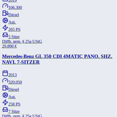
2019
106.300
Diesel
Aut.
265
PS
5
Sitze
Diffb. gem. § 25a UStG
29.890
€
Mercedes-​Benz GL 350 CDI 4MATIC PANO. SHZ.
NAVI. 7-​SITZER
2013
320.050
Diesel
Aut.
258
PS
7
Sitze
Diffb. gem. § 25a UStG