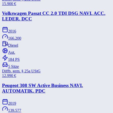
15.900
€
Volkswagen Passat CC 2.0 TDI DSG NAVI. ACC.
LEDER. DCC
2016
166.200
Diesel
Aut.
184
PS
5
Sitze
Diffb. gem. § 25a UStG
12.990
€
Peugeot 308 SW Active Business NAVI.
AUTOMATIK. PDC
2019
139.577