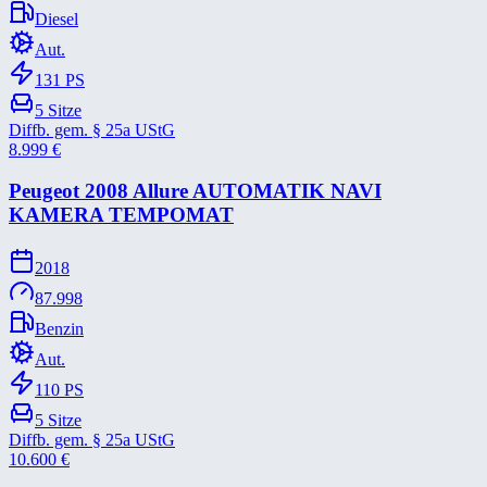
Diesel
Aut.
131
PS
5
Sitze
Diffb. gem. § 25a UStG
8.999
€
Peugeot 2008 Allure AUTOMATIK NAVI
KAMERA TEMPOMAT
2018
87.998
Benzin
Aut.
110
PS
5
Sitze
Diffb. gem. § 25a UStG
10.600
€