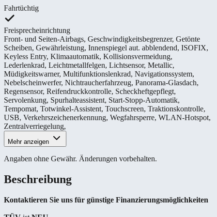
Fahrtüchtig
Freisprecheinrichtung
Front- und Seiten-Airbags
,
Geschwindigkeitsbegrenzer
,
Getönte
Scheiben
,
Gewährleistung
,
Innenspiegel aut. abblendend
,
ISOFIX
,
Keyless Entry
,
Klimaautomatik
,
Kollisionsvermeidung
,
Lederlenkrad
,
Leichtmetallfelgen
,
Lichtsensor
,
Metallic
,
Müdigkeitswarner
,
Multifunktionslenkrad
,
Navigationssystem
,
Nebelscheinwerfer
,
Nichtraucherfahrzeug
,
Panorama-Glasdach
,
Regensensor
,
Reifendruckkontrolle
,
Scheckheftgepflegt
,
Servolenkung
,
Spurhalteassistent
,
Start-Stopp-Automatik
,
Tempomat
,
Totwinkel-Assistent
,
Touchscreen
,
Traktionskontrolle
,
USB
,
Verkehrszeichenerkennung
,
Wegfahrsperre
,
WLAN-Hotspot
,
Zentralverriegelung
,
Mehr anzeigen
Angaben ohne Gewähr. Änderungen vorbehalten.
Beschreibung
Kontaktieren Sie uns für günstige Finanzierungsmöglichkeiten