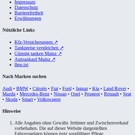
Impressum
Datenschutz
Barrierefreiheit
Erwähnungen
Nützliche Links
Kfz-Versicherungen
↗
Tankpreise vergleichen
↗
Günstig tanken Mainz
↗
Autoankauf Mainz
↗
llms.txt
Nach Marken suchen
Audi
•
BMW
•
Citroën
•
Fiat
•
Ford
•
Jaguar
•
Kia
•
Land Rover
•
Mazda
•
Mercedes-Benz
•
Nissan
•
Opel
•
Peugeot
•
Renault
•
Seat
•
Skoda
•
Smart
•
Volkswagen
Hinweise
Alle Angaben ohne Gewähr. Irrtümer und Zwischenverkauf
vorbehalten. Die auf dieser Website dargestellten
Fahrzeugdaten können trotz sorgfältiger Pflege