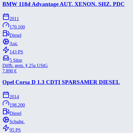
BMW 118d Advantage AUT. XENON. SHZ. PDC
2011
170.100
Diesel
Aut.
143
PS
5
Sitze
Diffb. gem. § 25a UStG
7.890
€
Opel Corsa D 1.3 CDTI SPARSAMER DIESEL
2014
198.200
Diesel
Schaltg.
95
PS